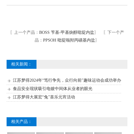
〖上一个产品：
BOSS 苄基-甲基炔醇吡啶内盐
〗 〖下一个产
品：
PPSOH 吡啶嗡羟丙磺基内盐
〗
相关新闻：
江苏梦得2024年“笃行争先，众行向前”趣味运动会成功举办
食品安全现状吸引电镀中间体从业者的眼光
江苏梦得大展宏“兔”喜乐元宵活动
相关产品：