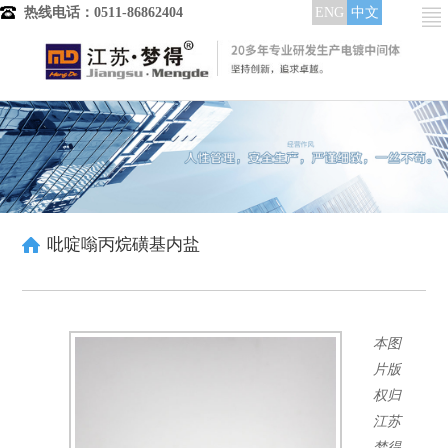
热线电话：0511-86862404
ENG
中文
首页
产品分类
电镀中间体
镀铜中间体
晶粒细化剂
整平光亮剂
吡啶嗡丙烷磺基内盐
低区走位剂
润湿分散剂
酸铜染料
高中区整平光亮
本图
中低区整平光亮
全区域整平光亮
片版
镀镍中间体
权归
整平剂
江苏
整平出光剂
梦得