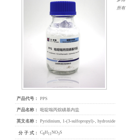
柔软剂
所有
辅助及走位剂
除杂剂
润湿剂
白亮剂
乌亮剂
半光镍
镀锌中间体
铜箔中间体
电镀添加剂
镀铜添加剂
镀镍添加剂
镀铬添加剂
产品代号：
PPS
镀锌添加剂
产品名称：
吡啶嗡丙烷磺基内盐
镀锡添加剂
精细化学品
英文名称：
Pyridinium, 1-(3-sulfopropyl)-, hydroxide, inner salt
C
H
NO
S
分 子 式：
8
11
3
联系方式