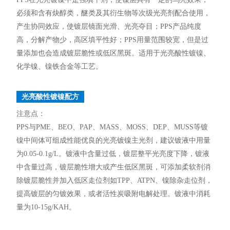
必须和含有炔醇类，醚类及其衍生物等次级光亮剂配合使用，
产生协同效应，使镀层镜面光滑、光亮夺目；PPS产品纯度
高，分解产物少，高区填平性好；PPS用量范围较宽，但是过
量添加也会造成镀层脆性或低区黑斑。适用于光亮酸性镀镍、
化学镍、镍铁合金等工艺。
光亮酸性镀镍配方
注意点：
PPS与PME、BEO、PAP、MASS、MOSS、DEP、MUSS等镀
镍中间体可组成性能优良的光亮镀镍主光剂，建议镀液中用量
为0.05-0.1g/L。镀液中含量过低，镀层整平光亮度下降，镀液
中含量过高，镀层脆性增大或产生低区黑斑，可添加柔软剂消
除镀层脆性并加入低区走位剂如TPP、ATPN、镍除杂走位剂，
提高镀层的匀镀效果，或者活性炭吸附电解处理。镀液中消耗
量为10-15g/KAH。