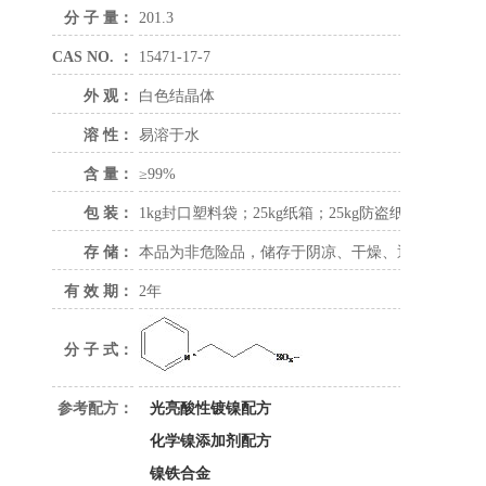
分 子 量：
201.3
CAS NO. ：
15471-17-7
外 观：
白色结晶体
溶 性：
易溶于水
含 量：
≥99%
包 装：
1kg封口塑料袋；25kg纸箱；25kg防盗纸板桶。
存 储：
本品为非危险品，储存于阴凉、干燥、通风的区域
有 效 期：
2年
分 子 式：
参考配方：
光亮酸性镀镍配方
化学镍添加剂配方
镍铁合金