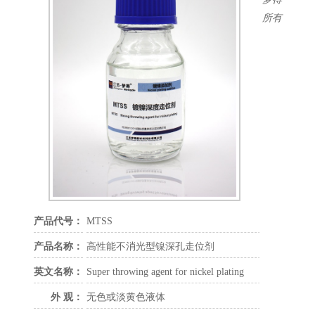
柔软剂
所有
辅助及走位剂
除杂剂
润湿剂
白亮剂
乌亮剂
半光镍
镀锌中间体
铜箔中间体
电镀添加剂
镀铜添加剂
镀镍添加剂
镀铬添加剂
产品代号：
MTSS
镀锌添加剂
产品名称：
高性能不消光型镍深孔走位剂
镀锡添加剂
精细化学品
英文名称：
Super throwing agent for nickel plating
外 观：
无色或淡黄色液体
联系方式