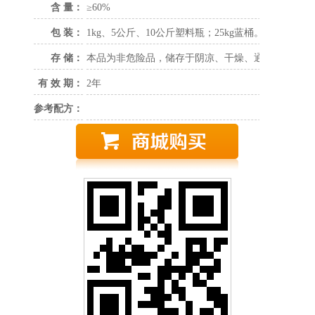
含 量：
≥60%
包 装：
1kg、5公斤、10公斤塑料瓶；25kg蓝桶。
存 储：
本品为非危险品，储存于阴凉、干燥、通风的区域。
有 效 期：
2年
参考配方：