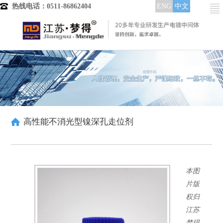
热线电话：0511-86862404
ENG
中文
首页
产品分类
电镀中间体
镀铜中间体
晶粒细化剂
整平光亮剂
高性能不消光型镍深孔走位剂
低区走位剂
润湿分散剂
酸铜染料
高中区整平光亮
本图
中低区整平光亮
全区域整平光亮
片版
镀镍中间体
权归
整平剂
江苏
整平出光剂
梦得