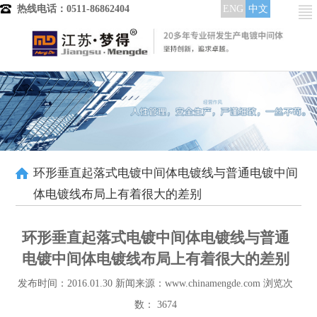
热线电话：0511-86862404
ENG
中文
首页
走进梦得
公司简介
荣誉资质
文化理念
组织机构
企业风采
环形垂直起落式电镀中间体电镀线与普通电镀中间
梦得商贸
体电镀线布局上有着很大的差别
员工活动
商务合作
加入我们
环形垂直起落式电镀中间体电镀线与普通
新闻中心
电镀中间体电镀线布局上有着很大的差别
公司新闻
发布时间：
2016.01.30
新闻来源：
www.chinamengde.com
浏览次
行业资讯
数：
3674
产品展示