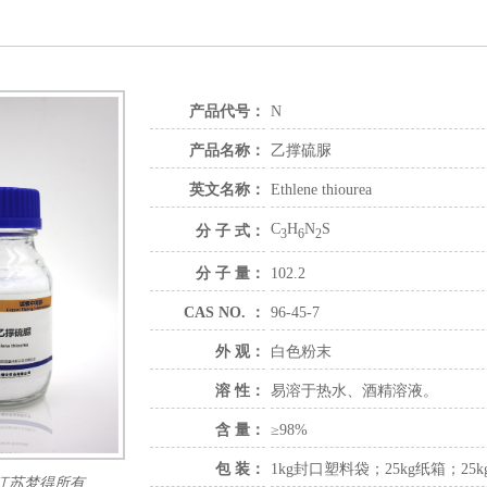
产品代号：
N
产品名称：
乙撑硫脲
英文名称：
Ethlene thiourea
C
H
N
S
分 子 式：
3
6
2
分 子 量：
102.2
CAS NO. ：
96-45-7
外 观：
白色粉末
溶 性：
易溶于热水、酒精溶液。
含 量：
≥98%
包 装：
1kg封口塑料袋；25kg纸箱；25
江苏梦得所有