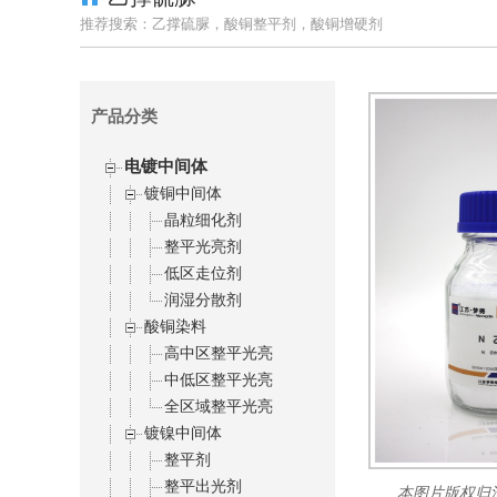
推荐搜索：乙撑硫脲，酸铜整平剂，酸铜增硬剂
产品分类
电镀中间体
镀铜中间体
晶粒细化剂
整平光亮剂
低区走位剂
润湿分散剂
酸铜染料
高中区整平光亮
中低区整平光亮
全区域整平光亮
镀镍中间体
整平剂
整平出光剂
本图片版权归