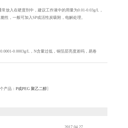
常放入在硬度剂中，建议工作液中的用量为0.01-0.03g/L，
脆性，一般可加入SP或活性炭吸附，电解处理。
001-0.0003g/L，N含量过低，铜箔层亮度差吗，易卷
个产品：
P或PEG 聚乙二醇
〗
2017.04.27