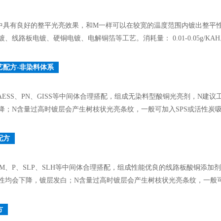
中具有良好的整平光亮效果，和M一样可以在较宽的温度范围内镀出整平
、线路板电镀、硬铜电镀、电解铜箔等工艺。消耗量： 0.01-0.05g/KA
艺配方-非染料体系
AESS、PN、GISS等中间体合理搭配，组成无染料型酸铜光亮剂，N建议工作液
降；N含量过高时镀层会产生树枝状光亮条纹，一般可加入SPS或活性炭
配方
S、M、P、SLP、SLH等中间体合理搭配，组成性能优良的线路板酸铜添加剂，N
性均会下降，镀层发白；N含量过高时镀层会产生树枝状光亮条纹，一般可
方