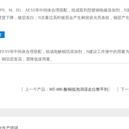
0、PN、M、H1、AESS等中间体合理搭配，组成双剂型硬铜电镀添加剂，N通
硬度下降，镀层发白；N含量过高时镀层会产生树枝状光亮条纹，铜层产生
方
、FESS等中间体合理搭配，组成电解铜箔添加剂，N建议工作液中的用量为0.0
，铜箔层发花，需降低使用量。
〖上一个产品：
MT-880 酸铜低泡润湿走位整平剂
〗 〖下一
安全生产培训