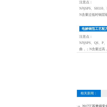
注意点：
N与SPS、SH11
N含量过低时铜层
电解铜箔工艺配
注意点：
N与SPS、QS、P
曲，；N含量过高
相关新闻：
2017江苏梦得