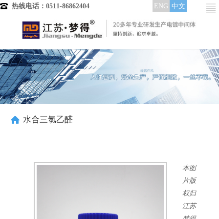
热线电话：0511-86862404
ENG
中文
首页
产品分类
电镀中间体
镀铜中间体
晶粒细化剂
整平光亮剂
水合三氯乙醛
低区走位剂
润湿分散剂
酸铜染料
高中区整平光亮
本图
中低区整平光亮
全区域整平光亮
片版
镀镍中间体
权归
整平剂
江苏
整平出光剂
梦得