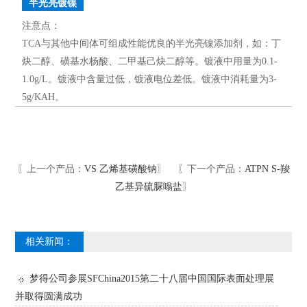
半光亮镀镍
注意点：
TCA与其他中间体可组成性能优良的半光亮镍添加剂，如：丁
炔二醇、磺基水杨酸、二甲基己炔二醇等。镀液中用量为0.1-
1.0g/L。镀液中含量过低，镀液电位差低。镀液中消耗量为3-
5g/KAH。
〖上一个产品：
VS 乙烯基磺酸钠
〗 〖下一个产品：
ATPN S-羧
乙基异硫脲嗡盐
〗
相关新闻：
梦得公司参展SFChina2015第二十八届中国国际表面处理展
并取得圆满成功