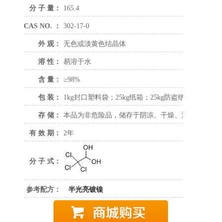
分 子 量：
165.4
CAS NO. ：
302-17-0
外 观：
无色或淡黄色结晶体
溶 性：
易溶于水
含 量：
≥98%
包 装：
1kg封口塑料袋；25kg纸箱；25kg防盗纸板桶。
存 储：
本品为非危险品，储存于阴凉、干燥、通风的区域
有 效 期：
2年
分 子 式：
参考配方：
半光亮镀镍