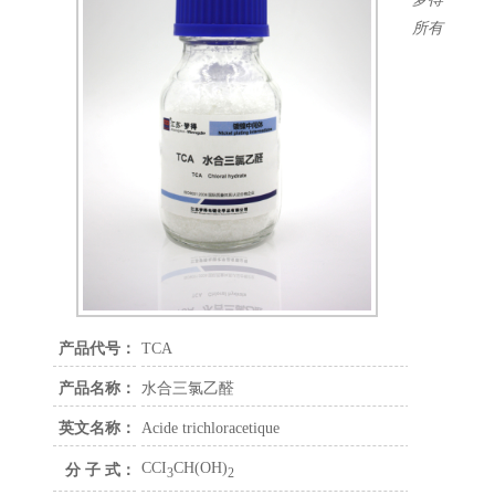
柔软剂
所有
辅助及走位剂
除杂剂
润湿剂
白亮剂
乌亮剂
半光镍
镀锌中间体
铜箔中间体
电镀添加剂
镀铜添加剂
镀镍添加剂
镀铬添加剂
产品代号：
TCA
镀锌添加剂
产品名称：
水合三氯乙醛
镀锡添加剂
精细化学品
英文名称：
Acide trichloracetique
CCI
CH(OH)
分 子 式：
3
2
联系方式