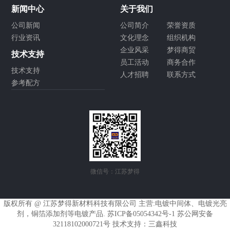
新闻中心
关于我们
公司新闻
公司简介
荣誉资质
行业资讯
文化理念
组织机构
企业风采
梦得商贸
技术支持
员工活动
商务合作
技术支持
人才招聘
联系方式
参考配方
微信号：江苏梦得
版权所有 @ 江苏梦得新材料科技有限公司 主营:
电镀中间体
、
电镀光亮
剂
，
铜箔添加剂
等电镀产品.
苏ICP备05054342号-1
苏公网安备
32118102000721号
技术支持：
三鑫科技